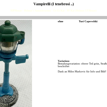
Vampirelli (I tenebrosi ..)
HJFHenze - Helmut´s Sammlerseiten - Ue-Ei-Kat - FF-Kat (Helmut J.F.Henze)
ohne
Yuri Capovolski
Variation:
Bemalungsvariation: oberer Teil grün, Stra
beschriftet
Dank an Milos Markovic für Info und Bild!