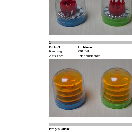
2
K01n78
Lochturm
Kennung
K01n78
Aufkleber
keine Aufkleber
Fragen/ Suche: