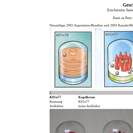
Gesch
Erschienen Sai
Dank an Peter
HJFHenze - Helmut´s Sammler
Neuauflage 2002 Argentinien/Brasilien und 2003 Kanada/
1
K01n77
Kegelkrone
Kennung
K01n77
Aufkleber
keine Aufkleber