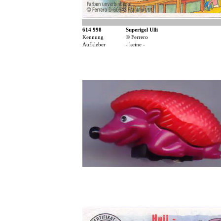
614 998
Superigel Ulli
Kennung
© Ferrero
Aufkleber
- keine -