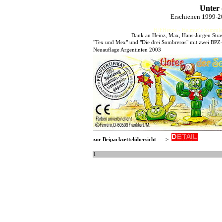
Unter
Erschienen 1999-2
HJFHenze - Helmut´s Sammler
Dank an Heinz, Max, Hans-Jürgen Stras
"Tex und Mex" und "Die drei Sombreros" mit zwei BPZ
Neuauflage Argentinien 2003
zur Beipackzettelübersicht ---->
1