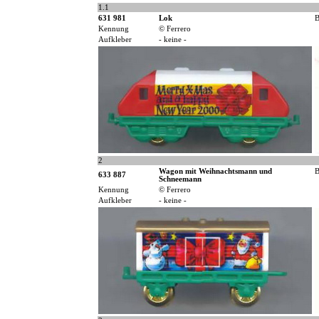
1.1
631 981
Lok
B
Kennung
© Ferrero
Aufkleber
- keine -
2
Wagon mit Weihnachtsmann und
B
633 887
Schneemann
Kennung
© Ferrero
Aufkleber
- keine -