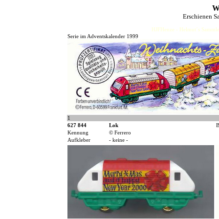
W
Erschienen S
HJFHenze - Helmut´s Sammler
Serie im Adventskalender 1999
1
627 844
Lok
B
Kennung
© Ferrero
Aufkleber
- keine -