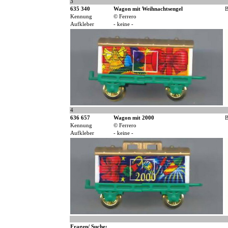
3
635 340
Wagon mit Weihnachtsengel
B
Kennung
© Ferrero
Aufkleber
- keine -
4
636 657
Wagon mit 2000
B
Kennung
© Ferrero
Aufkleber
- keine -
Fragen/ Suche: