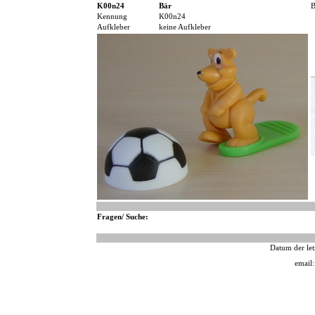
K00n24
Bär
B
Kennung
K00n24
Aufkleber
keine Aufkleber
Fragen/ Suche:
Datum der let
email