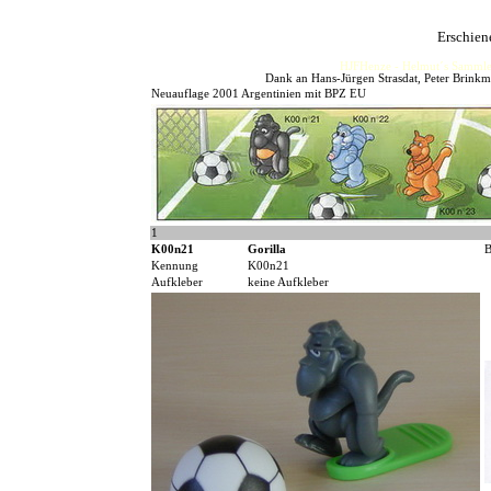
Erschien
HJFHenze - Helmut´s Sammler
Dank an Hans-Jürgen Strasdat, Peter Brinkma
Neuauflage 2001 Argentinien mit BPZ EU
1
K00n21
Gorilla
B
Kennung
K00n21
Aufkleber
keine Aufkleber