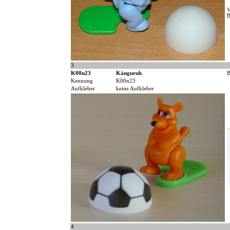
V
B
3
K00n23
Känguruh
B
Kennung
K00n23
Aufkleber
keine Aufkleber
4