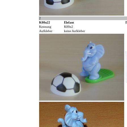
2
K00n22
Elefant
B
Kennung
K00n2
Aufkleber
keine Aufkleber