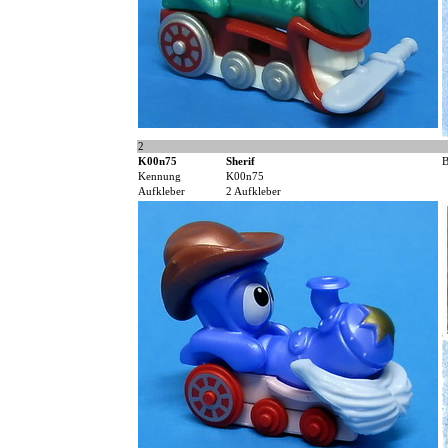
2
K00n75
Sherif
B
Kennung
K00n75
Aufkleber
2 Aufkleber