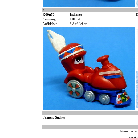
3
K00n76
Indianer
B
Kennung
K00n76
Aufkleber
6 Aufkleber
Fragen/ Suche:
Datum der let
email