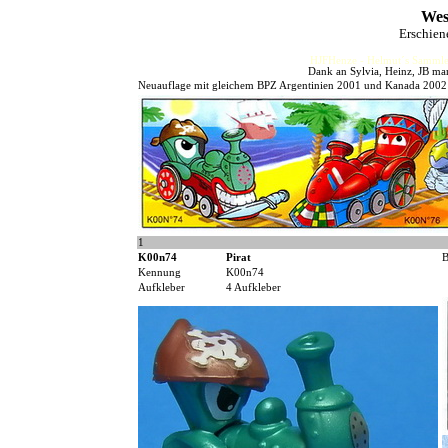
Wes
Erschien
HJFHenze - Helmut´s Sammler
Dank an Sylvia, Heinz, JB mar
Neuauflage mit gleichem BPZ Argentinien 2001 und Kanada 2002
1
K00n74
Pirat
B
Kennung
K00n74
Aufkleber
4 Aufkleber