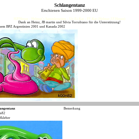
Schlangentanz
Erschienen Saison 1999-2000 EU
HJFHenze - Helmut´s Sammlerseiten - Ue-Ei-Kat - FF-Kat (Helmut J.F.Henze)
Dank an Heinz, JB martin und Silvia Torrubiano für die Unterstützung!
chem BPZ Argentinien 2001 und Kanada 2002
langentanz
Bemerkung
n82
fkleber