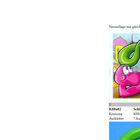
Neuauflage mit glei
1
K00n82
Sch
Kennung
K00
Aufkleber
? Au