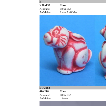
5
K00n132
Hase
Kennung
K00n132
Aufkleber
keine Aufkleber
5
D 2002
610 218
Hase
Kennung
K00n132
Aufkleber
- keine -