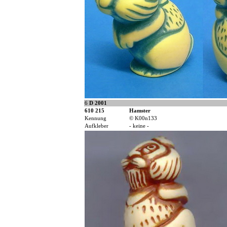
6
D 2001
610 215
Hamster
Kennung
© K00n133
Aufkleber
- keine -