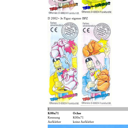
D 2002= Je Figur eigener BPZ
1
K00n71
Ochse
Kennung
K00n71
Aufkleber
keine Aufkleber