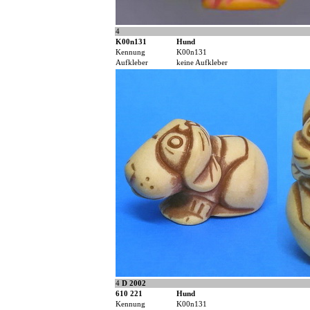
4
K00n131
Hund
Kennung
K00n131
Aufkleber
keine Aufkleber
4
D 2002
610 221
Hund
Kennung
K00n131