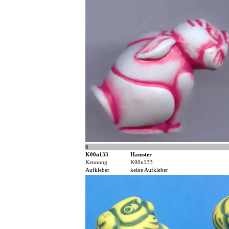
6
K00n133
Hamster
Kennung
K00n133
Aufkleber
keine Aufkleber