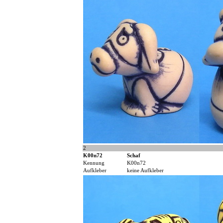
2
K00n72
Schaf
Kennung
K00n72
Aufkleber
keine Aufkleber