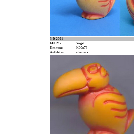
3
D 2001
610 212
Vogel
Kennung
K00n73
Aufkleber
- keine -