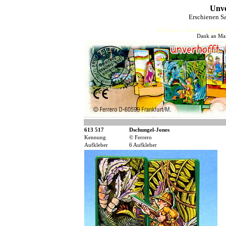
Unve
Erschienen S
HJFHenze - Helmut´s Sammler
Dank an Max
613 517
Dschungel-Jones
Kennung
© Ferrero
Aufkleber
6 Aufkleber