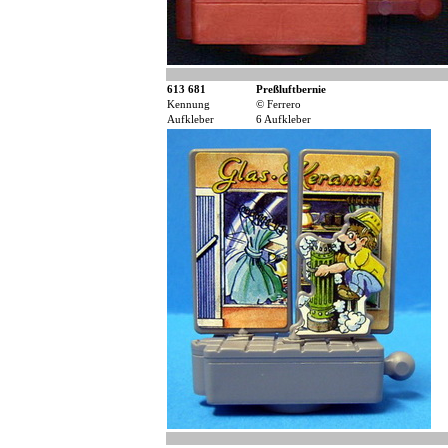
613 681
Preßluftbernie
Kennung
© Ferrero
Aufkleber
6 Aufkleber