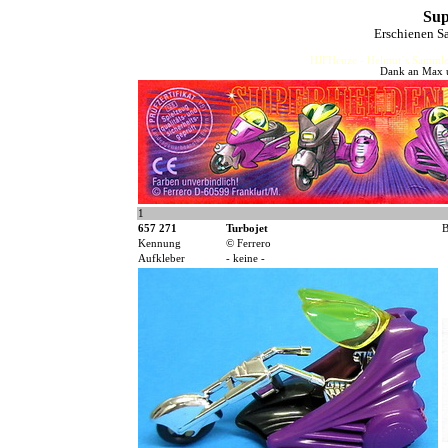
Sup
Erschienen S
HJFHenze - Helmut´s Sammler
Dank an Max u
1
657 271
Turbojet
B
Kennung
© Ferrero
Aufkleber
- keine -