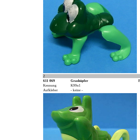
2
611 069
Grashüpfer
B
Kennung
K99n1
Aufkleber
- keine -