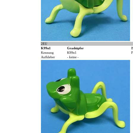
2EU
K99n1
Grashüpfer
B
Kennung
K99n1
F
Aufkleber
- keine -