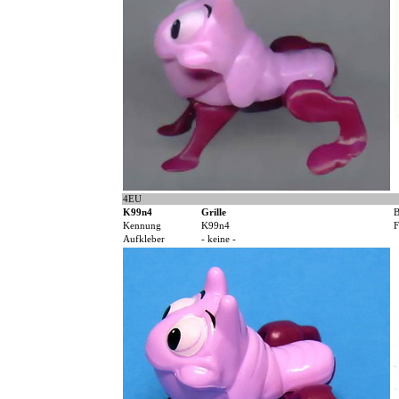
4EU
K99n4
Grille
B
Kennung
K99n4
F
Aufkleber
- keine -