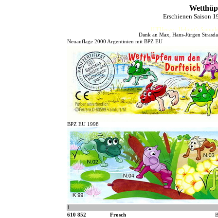
Wetthüp
Erschienen Saison 
HJFHenze - Helmut´s Sammler
Dank an Max, Hans-Jürgen Strasdat
Neuauflage 2000 Argentinien mit BPZ EU
BPZ EU 1998
1
610 852
Frosch
B