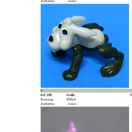
Aufkleber
- keine -
4
611 298
Grille
B
Kennung
K99n4
Aufkleber
- keine -