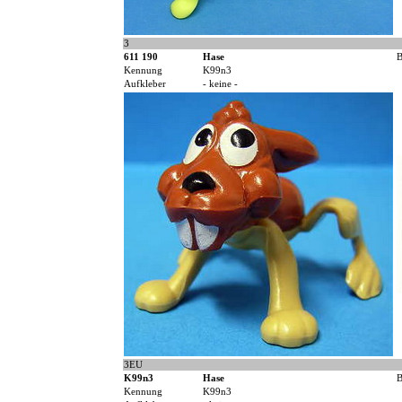
3
611 190
Hase
B
Kennung
K99n3
Aufkleber
- keine -
3EU
K99n3
Hase
B
Kennung
K99n3