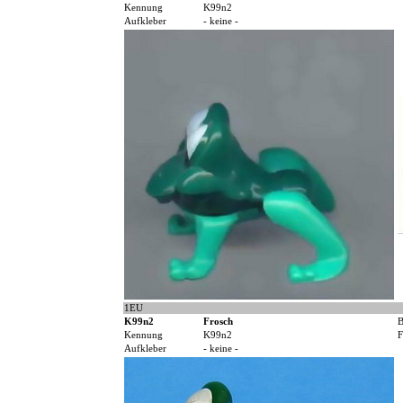
Kennung
K99n2
Aufkleber
- keine -
1EU
K99n2
Frosch
B
Kennung
K99n2
F
Aufkleber
- keine -