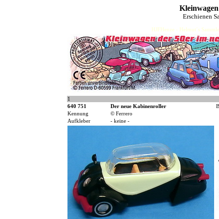
Kleinwagen
Erschienen S
HJFHenze - Helmut´s Sammler
1
640 751
Der neue Kabinenroller
B
Kennung
© Ferrero
Aufkleber
- keine -