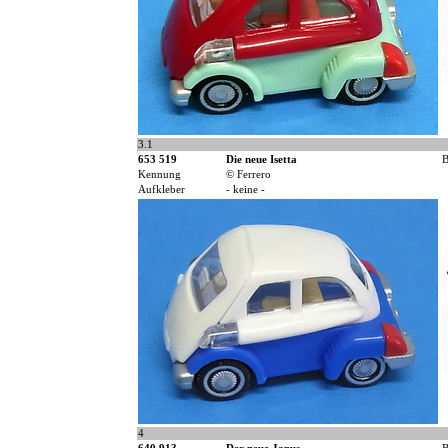
3.1
653 519
Die neue Isetta
B
Kennung
© Ferrero
Aufkleber
- keine -
4