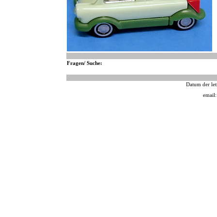
Fragen/ Suche:
Datum der let
email