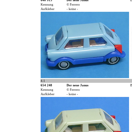
640 913
Der neue Janus
B
Kennung
© Ferrero
Aufkleber
- keine -
4.1
654 248
Der neue Janus
B
Kennung
© Ferrero
Aufkleber
- keine -