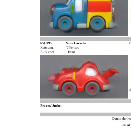
651 095
Sohn Caracho
B
Kennung
© Ferrero
Aufkleber
- keine -
Fragen/ Suche:
Datum der let
email