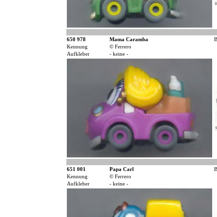
650 978
Mama Caramba
B
Kennung
© Ferrero
Aufkleber
- keine -
651 001
Papa Carl
B
Kennung
© Ferrero
Aufkleber
- keine -