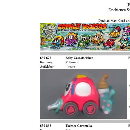
F
Erschienen S
HJFHenze - Helmut´s Sammler
Dank an Max, Gerd und
650 676
Baby Cartöffelchen
B
Kennung
© Ferrero
Aufkleber
- keine -
650 838
Tochter Caramella
B