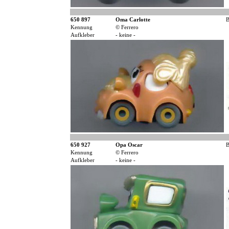
650 897
Oma Carlotte
B
Kennung
© Ferrero
Aufkleber
- keine -
650 927
Opa Oscar
B
Kennung
© Ferrero
Aufkleber
- keine -