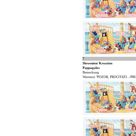
7
Slowenien/ Kroatien
Pappagalos
Bemerkung
Warntext "POZOR, PROCITATI.../PR