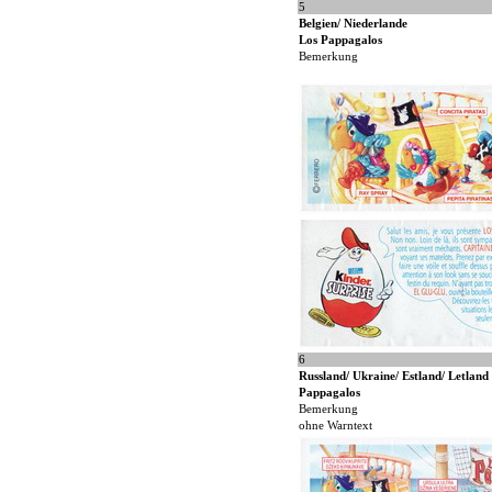
5
Belgien/ Niederlande
Los Pappagalos
Bemerkung
6
Russland/ Ukraine/ Estland/ Letland
Pappagalos
Bemerkung
ohne Warntext