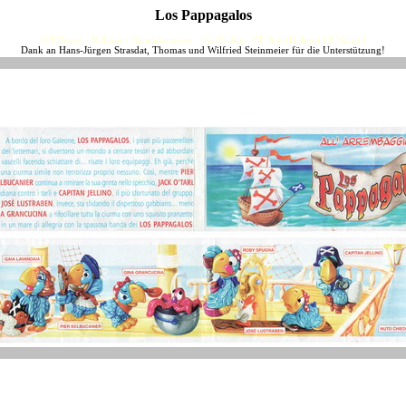
Los Pappagalos
HJFHenze - Helmut´s Sammlerseiten - Ue-Ei-Kat - FF-Kat (Helmut J.F.Henze)
Dank an Hans-Jürgen Strasdat, Thomas und Wilfried Steinmeier für die Unterstützung!