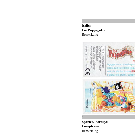
1
Italien
Los Pappagalos
Bemerkung
2
Spanien/ Portugal
Loropiratos
Bemerkung