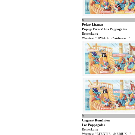
8
Polen/ Litauen
Papugi Piraci/ Los Pappagalos
Bemerkung
Warntext "UWAGA.../Zaisliukas..."
9
Ungarn/ Rumänien
Los Pappagalos
Bemerkung
Warntext "ATENTIE.../KERJUK..."