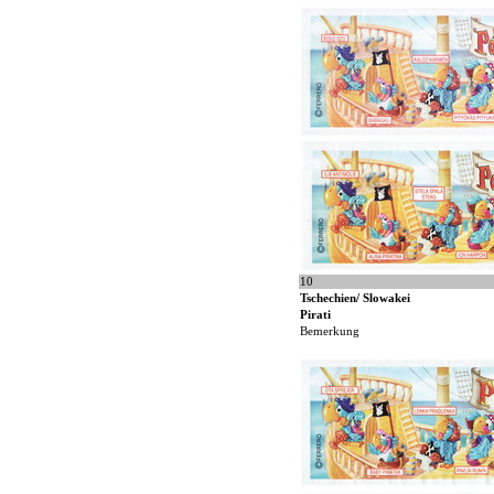
10
Tschechien/ Slowakei
Pirati
Bemerkung