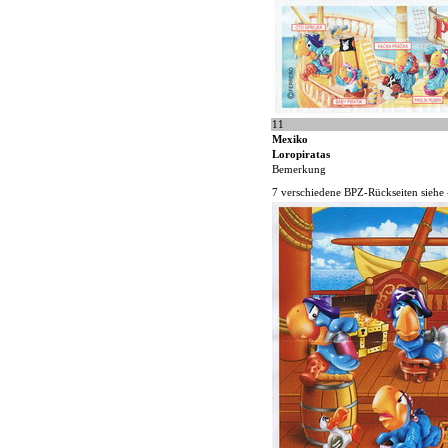
11
Mexiko
Loropiratas
Bemerkung
7 verschiedene BPZ-Rückseiten siehe