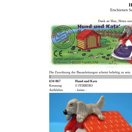
H
Erschienen S
HJFHenze - Helmut´s Sammler
Dank an Max, Heinz und 
Die Zuordnung der Bauanleitungen scheint beliebig zu sein.
1
634 867
Hund und Katz
Kennung
© FERRERO
Aufkleber
- keine -