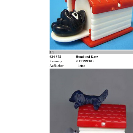
1.1
634 875
Hund und Katz
Kennung
© FERRERO
Aufkleber
- keine -