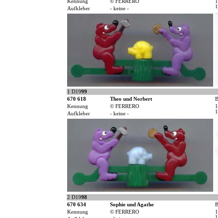
Kennung
© FERRERO
1
1
Aufkleber
- keine -
1 D19
99
670 618
Theo und Norbert
B
Kennung
© FERRERO
1
1
Aufkleber
- keine -
2 D19
98
670 634
Sophie und Agathe
B
Kennung
© FERRERO
1
1