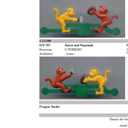
4 D19
99
670 707
Anton und Nepomuk
B
Kennung
© FERRERO
1
1
Aufkleber
- keine -
Fragen/ Suche:
Datum der let
email