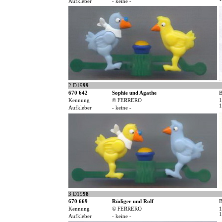
Aufkleber
- keine -
2 D19
99
670 642
Sophie und Agathe
B
Kennung
© FERRERO
1
1
Aufkleber
- keine -
3 D19
98
670 669
Rüdiger und Rolf
B
Kennung
© FERRERO
1
1
Aufkleber
- keine -