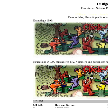
Lustig
Erschienen Saison 
HJFHenze - Helmut´s Sammler
Dank an Max, Hans-Jürgen Strasdat,
Erstauflage 1998:
Neuauflage D 1999 mit anderen BPZ-Nummern und Farben der Fi
1 D19
98
670 596
Theo und Norbert
B