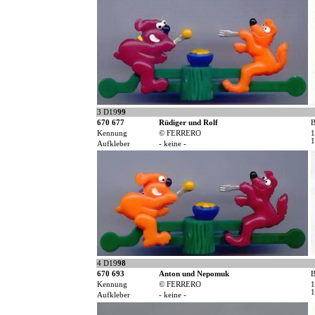
3 D19
99
670 677
Rüdiger und Rolf
B
Kennung
© FERRERO
1
1
Aufkleber
- keine -
4 D19
98
670 693
Anton und Nepomuk
B
Kennung
© FERRERO
1
1
Aufkleber
- keine -