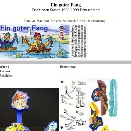
Ein guter Fang
Erschienen Saison 1998-1999 Deutschland
HJFHenze - Helmut´s Sammlerseiten - Ue-Ei-Kat - FF-Kat (Helmut J.F.Henze)
Dank an Max und Christine Steinbach für die Unterstützung!
scher 1
Bemerkung
Ferrero
Aufkleber