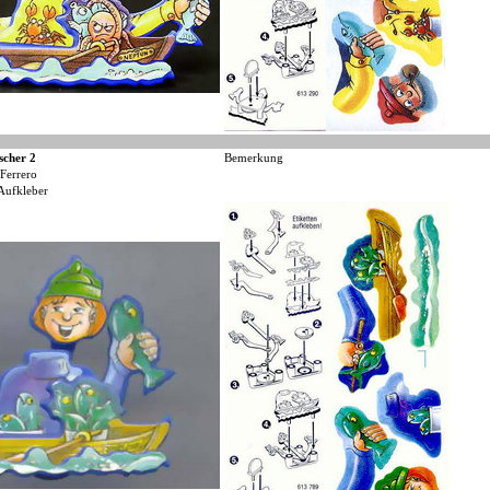
scher 2
Bemerkung
Ferrero
Aufkleber