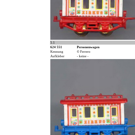
5.1
624 551
Personenwagen
Kennung
© Ferrero
Aufkleber
- keine -