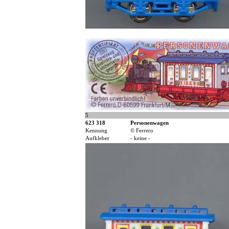
5
623 318
Personenwagen
Kennung
© Ferrero
Aufkleber
- keine -