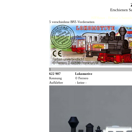
Erschienen S
HJFHenze - Helmut´s Sammler
5 verschiedene BPZ-Vorderseiten
1
622 907
Lokomotive
Kennung
© Ferrero
Aufkleber
- keine -