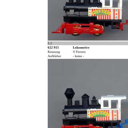
1.1
622 915
Lokomotive
Kennung
© Ferrero
Aufkleber
- keine -