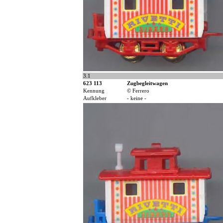
3.1
623 113
Zugbegleitwagen
Kennung
© Ferrero
Aufkleber
- keine -