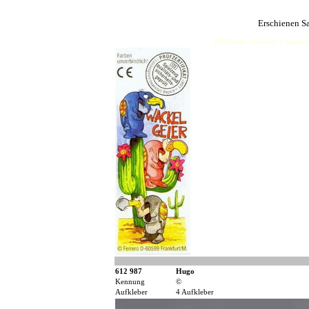
Erschienen S
HJFHenze - Helmut´s Sammler
612 987
Hugo
Kennung
©
Aufkleber
4 Aufkleber