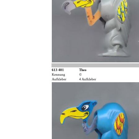
613 401
Theo
Kennung
©
Aufkleber
4 Aufkleber