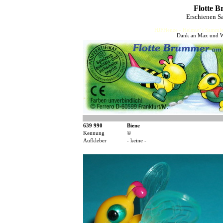
Flotte 
Erschienen S
HJFHenze - Helmut´s Sammler
Dank an Max und Wo
639 990
Biene
Kennung
©
Aufkleber
- keine -