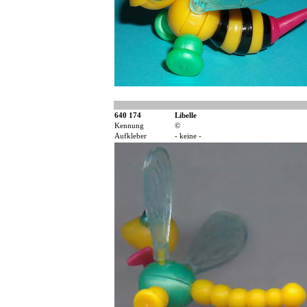
640 174
Libelle
Kennung
©
Aufkleber
- keine -