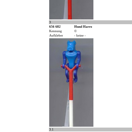
3
656 682
Hund Harro
Kennung
©
Aufkleber
- keine -
3.1