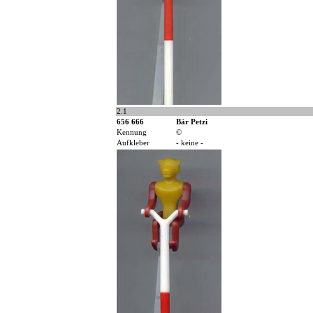
2.1
656 666
Bär Petzi
Kennung
©
Aufkleber
- keine -