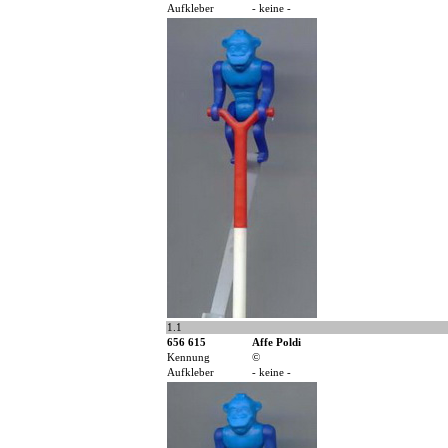
Aufkleber
- keine -
1.1
656 615
Affe Poldi
Kennung
©
Aufkleber
- keine -