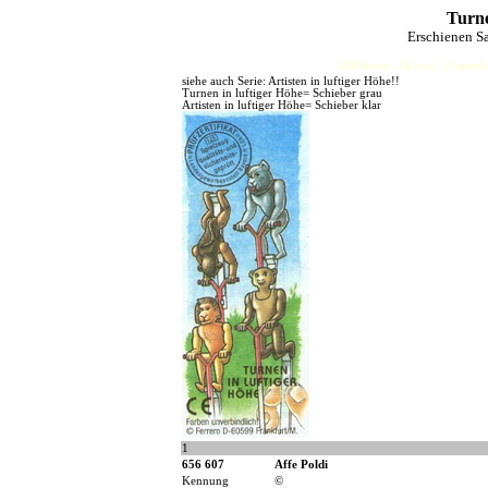
Turne
Erschienen S
HJFHenze - Helmut´s Sammler
siehe auch Serie: Artisten in luftiger Höhe!!
Turnen in luftiger Höhe= Schieber grau
Artisten in luftiger Höhe= Schieber klar
1
656 607
Affe Poldi
Kennung
©