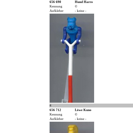
656 690
Hund Harro
Kennung
©
Aufkleber
- keine -
4
656 712
Löwe Kuno
Kennung
©
Aufkleber
- keine -