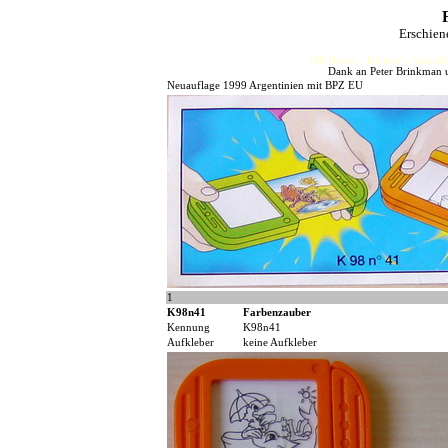
Erschien
HJFHenze - Helmut´s Sammler
Dank an Peter Brinkman u
Neuauflage 1999 Argentinien mit BPZ EU
1
K98n41
Farbenzauber
Kennung
K98n41
Aufkleber
keine Aufkleber