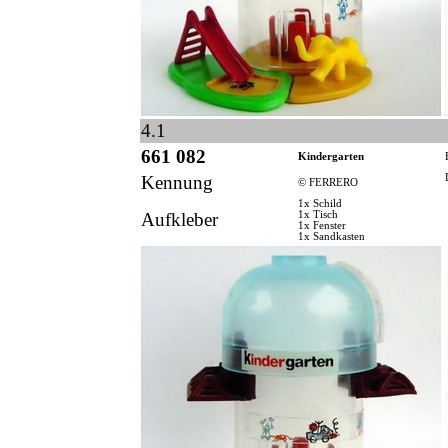
4.1
661 082
Kindergarten
Kennung
© FERRERO
1x Schild
Aufkleber
1x Tisch
1x Fenster
1x Sandkasten