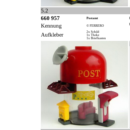
5.2
660 957
Postamt
Kennung
© FERRERO
2x Schild
Aufkleber
1x Theke
1x Briefkasten