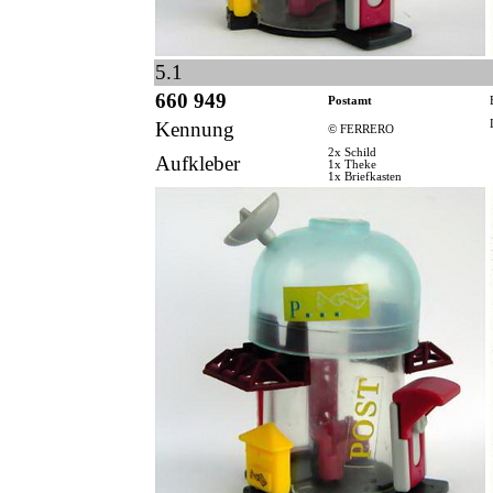
5.1
660 949
Postamt
Kennung
© FERRERO
2x Schild
Aufkleber
1x Theke
1x Briefkasten