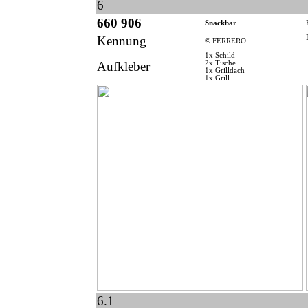
6
660 906
Snackbar
Kennung
© FERRERO
1x Schild
Aufkleber
2x Tische
1x Grilldach
1x Grill
6.1