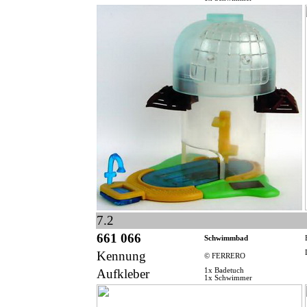
7.2
661 066
Schwimmbad
Kennung
© FERRERO
Aufkleber
1x Badetuch
1x Schwimmer