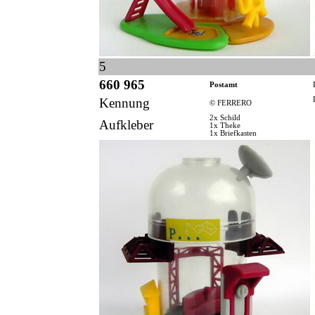
5
660 965
Postamt
Kennung
© FERRERO
2x Schild
Aufkleber
1x Theke
1x Briefkasten