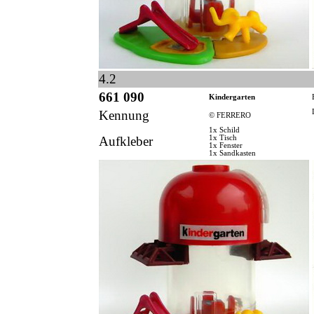
4.2
661 090
Kindergarten
Kennung
© FERRERO
1x Schild
Aufkleber
1x Tisch
1x Fenster
1x Sandkasten