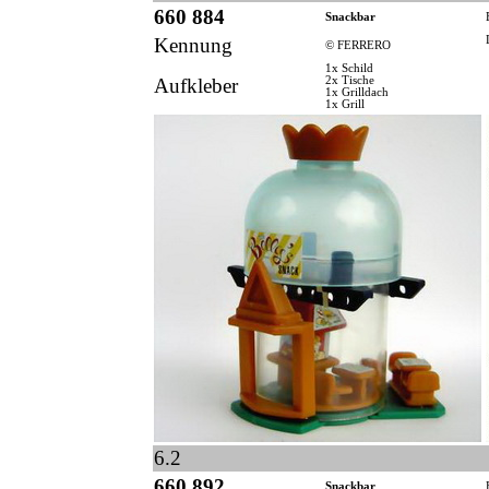
660 884
Snackbar
Kennung
© FERRERO
1x Schild
Aufkleber
2x Tische
1x Grilldach
1x Grill
6.2
660 892
Snackbar