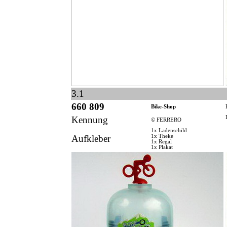
3.1
660 809
Bike-Shop
Kennung
© FERRERO
1x Ladenschild
Aufkleber
1x Theke
1x Regal
1x Plakat