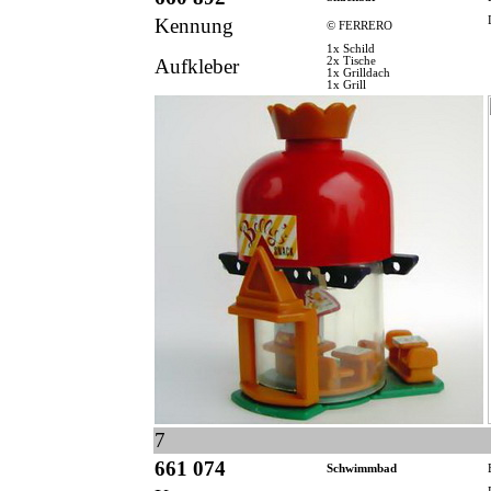
Kennung
© FERRERO
1x Schild
Aufkleber
2x Tische
1x Grilldach
1x Grill
7
661 074
Schwimmbad