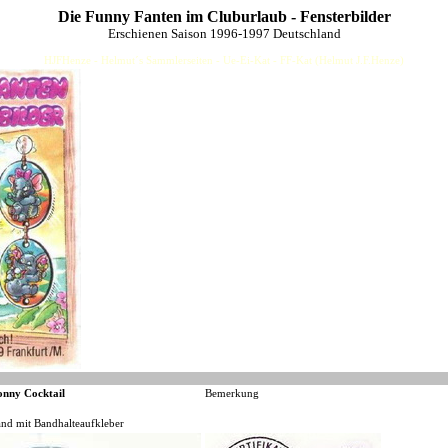
Die Funny Fanten im Cluburlaub - Fensterbilder
Erschienen Saison 1996-1997 Deutschland
HJFHenze - Helmut´s Sammlerseiten - Ue-Ei-Kat - FF-Kat (Helmut J.F.Henze)
nny Cocktail
Bemerkung
nd mit Bandhalteaufkleber