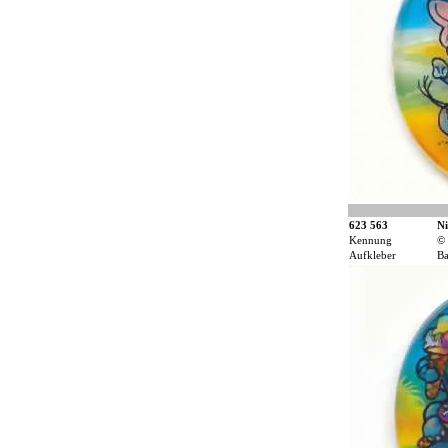
623 563
Ni
Kennung
©
Aufkleber
Ba