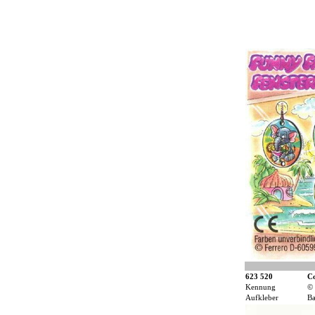
623 520
Co
Kennung
©
Aufkleber
Ba