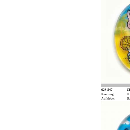
623 547
C
Kennung
©
Aufkleber
Ba