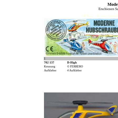
Mode
Erschienen S
HJFHenze - Helmut´s Sammler
1
702 137
D-High
Kennung
© FERRERO
Aufkleber
4 Aufkleber