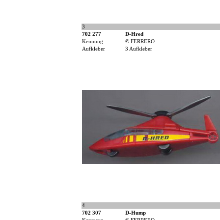
3
702 277
D-Hred
Kennung
© FERRERO
Aufkleber
3 Aufkleber
4
702 307
D-Hump