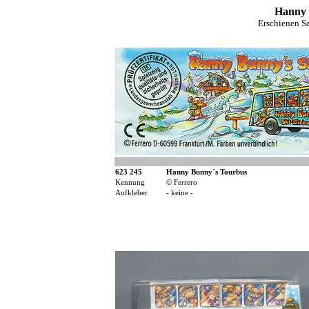
Hanny 
Erschienen S
HJFHenze - Helmut´s Sammler
623 245
Hanny Bunny´s Tourbus
Kennung
© Ferrero
Aufkleber
- keine -