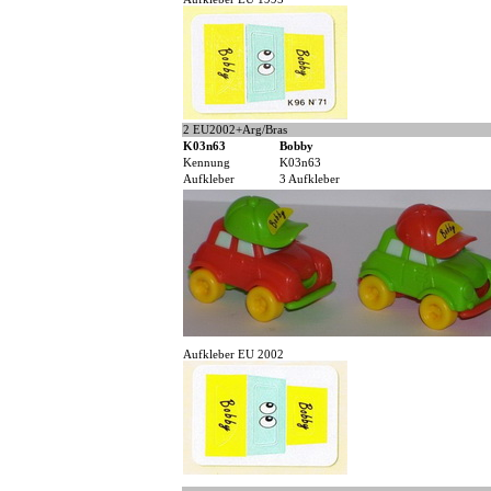
2 EU2002+Arg/Bras
K03n63
Bobby
Kennung
K03n63
Aufkleber
3 Aufkleber
Aufkleber EU 2002