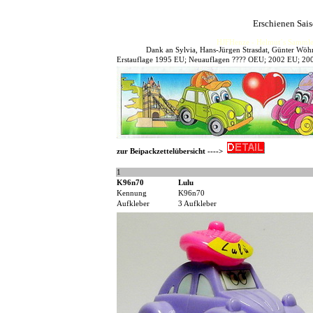
Erschienen Sai
HJFHenze - Helmut´s Sammler
Dank an Sylvia, Hans-Jürgen Strasdat, Günter Wöhne
Erstauflage 1995 EU; Neuauflagen ???? OEU; 2002 EU; 2004
zur Beipackzettelübersicht ---->
1
K96n70
Lulu
Kennung
K96n70
Aufkleber
3 Aufkleber