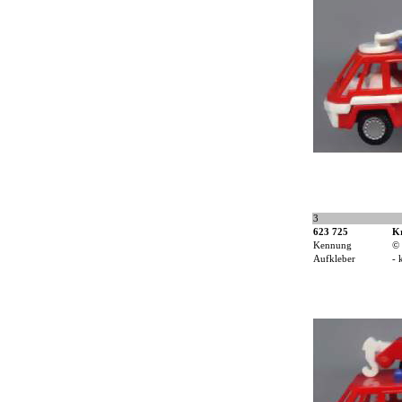
3
623 725
K
Kennung
©
Aufkleber
- 