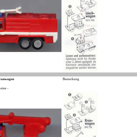
ranwagen
Bemerkung
keine -