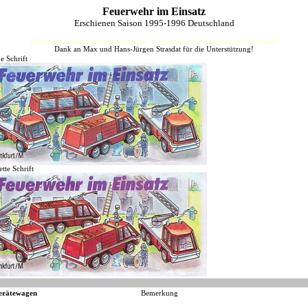
Feuerwehr im Einsatz
Erschienen Saison 1995-1996 Deutschland
HJFHenze - Helmut´s Sammlerseiten - Ue-Ei-Kat - FF-Kat (Helmut J.F.Henze)
Dank an Max und Hans-Jürgen Strasdat für die Unterstützung!
e Schrift
tte Schrift
erätewagen
Bemerkung