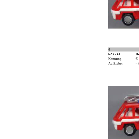
4
623 741
Dr
Kennung
©
Aufkleber
- 