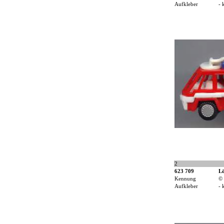
Aufkleber
- 
2
623 709
L
Kennung
©
Aufkleber
- 