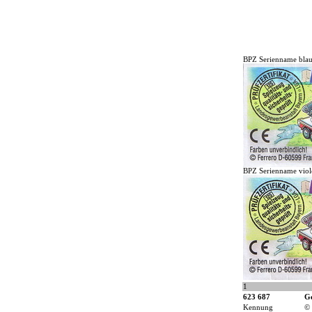
BPZ Serienname blau
BPZ Serienname viole
1
623 687
G
Kennung
©