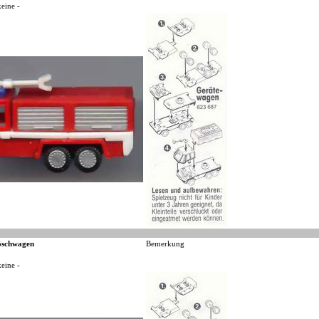
keine -
öschwagen
Bemerkung
keine -