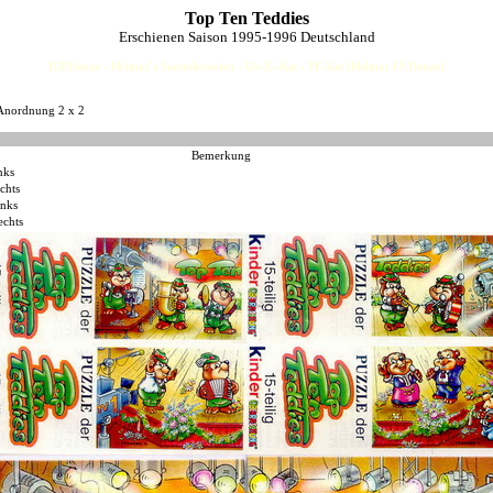
Top Ten Teddies
Erschienen Saison 1995-1996 Deutschland
HJFHenze - Helmut´s Sammlerseiten - Ue-Ei-Kat - FF-Kat (Helmut J.F.Henze)
 Anordnung 2 x 2
Bemerkung
nks
chts
inks
echts