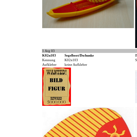
1 Arg 03
K02n103
Segelboot/Dschunke
B
Kennung
K02n103
S
Aufkleber
keine Aufkleber