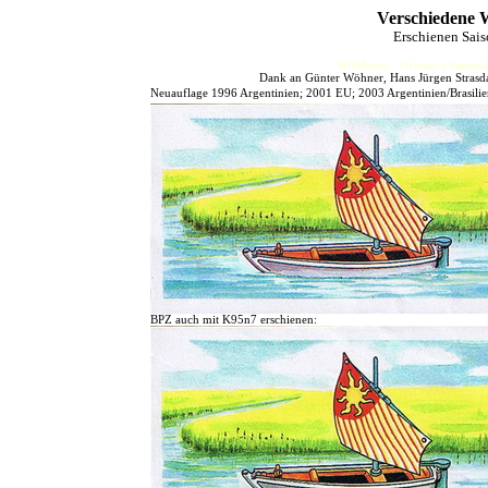
Verschiedene W
Erschienen Sai
HJFHenze - Helmut´s Sammler
Dank an Günter Wöhner, Hans Jürgen Strasdat
Neuauflage 1996 Argentinien; 2001 EU; 2003 Argentinien/Brasili
BPZ auch mit K95n7 erschienen: