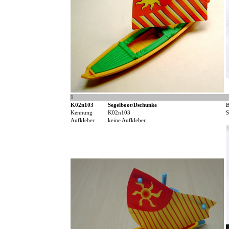
1
K02n103
Segelboot/Dschunke
B
Kennung
K02n103
S
Aufkleber
keine Aufkleber