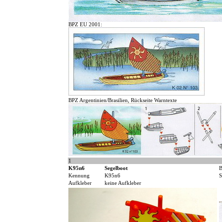
BPZ EU 2001:
BPZ Argentinien/Brasilien, Rückseite Warntexte
1
K95n6
Segelboot
B
Kennung
K95n6
S
Aufkleber
keine Aufkleber