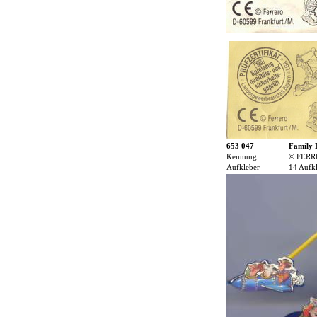
653 047
Family 
Kennung
© FERR
Aufkleber
14 Aufk