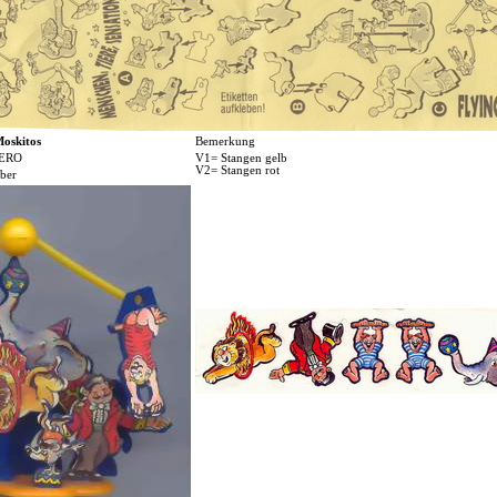
Moskitos
Bemerkung
ERO
V1= Stangen gelb
V2= Stangen rot
ber