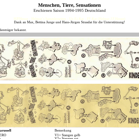
Menschen, Tiere, Sensationen
Erschienen Saison 1994-1995 Deutschland
HJFHenze - Helmut´s Sammlerseiten - Ue-Ei-Kat - FF-Kat (Helmut J.F.Henze)
Dank an Max, Bettina Junge und Hans-Jürgen Strasdat für die Unterstützung!
lienträger bekannt.
arussell
Bemerkung
ERO
V1= Stangen gelb
V2= Stangen rot