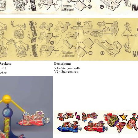
Rockets
Bemerkung
ERO
V1= Stangen gelb
V2= Stangen rot
leber