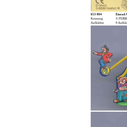
653 004
Einrad 
Kennung
© FERR
Aufkleber
9 Aufkle