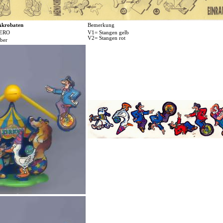
Akrobaten
Bemerkung
ERO
V1= Stangen gelb
V2= Stangen rot
ber