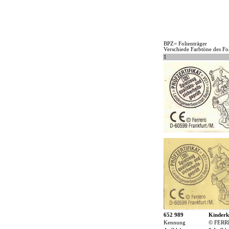
BPZ= Folienträger
Verschiede Farbtöne des Fo
1
652 989
Kinderk
Kennung
© FERR