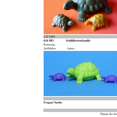
1 D 1993
616 885
Schildkrötenfamilie
Kennung
Aufkleber
- keine -
Fragen/ Suche:
Datum der let