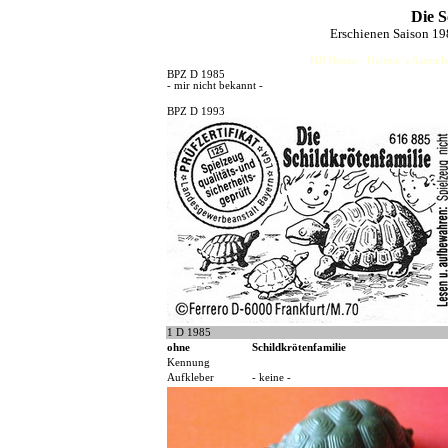
Die S
Erschienen Saison 1
HJFHenze - Helmut´s Sammler
BPZ D 1985
- mir nicht bekannt -
BPZ D 1993
1 D 1985
ohne
Schildkrötenfamilie
Kennung
Aufkleber
- keine -