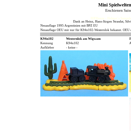
Mini Spielwelte
Erschienen Sai
HJFHenze - Helmut´s Sammler
Dank an Heinz, Hans-Jürgen Strasdat, Sil
Neuauflage 1995 Argentinien mit BPZ EU
Neuauflage OEU mir nur für K94n102-Westernlok bekannt. OEU 
K94n102
Westernlok am Wigwam
B
Kennung
K94n102
A
Aufkleber
- keine -