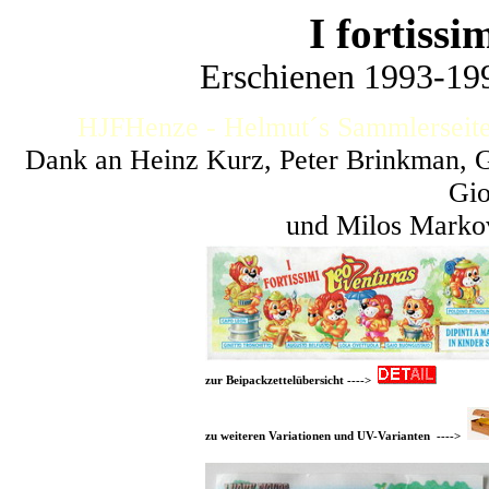
I fortiss
Erschienen 1993-199
HJFHenze - Helmut´s Sammlerseite
Dank an Heinz Kurz, Peter Brinkman, Ga
Gio
und Milos Markov
zur Beipackzettelübersicht ---->
zu weiteren Variationen und UV-Varianten ---->