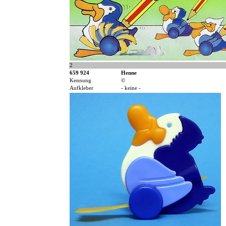
2
659 924
Henne
Kennung
©
Aufkleber
- keine -