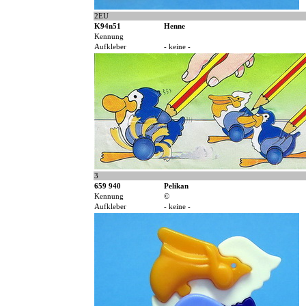
2EU
K94n51
Henne
Kennung
Aufkleber
- keine -
3
659 940
Pelikan
Kennung
©
Aufkleber
- keine -