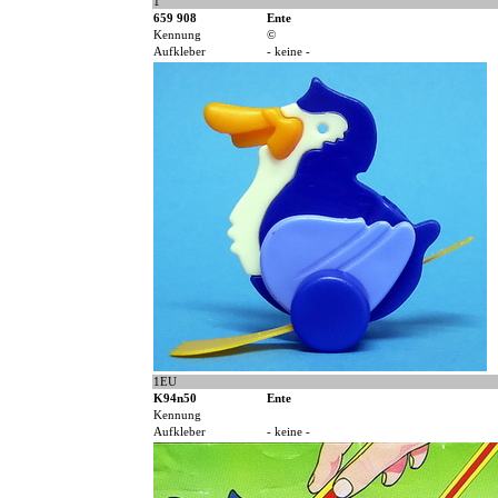
1
659 908
Ente
Kennung
©
Aufkleber
- keine -
1EU
K94n50
Ente
Kennung
Aufkleber
- keine -