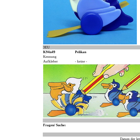
3EU
K94n49
Pelikan
Kennung
Aufkleber
- keine -
Fragen/ Suche:
Datum der let