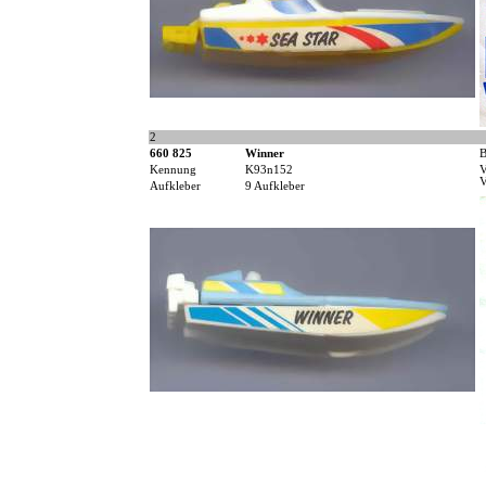
2
660 825
Winner
B
Kennung
K93n152
V
V
Aufkleber
9 Aufkleber