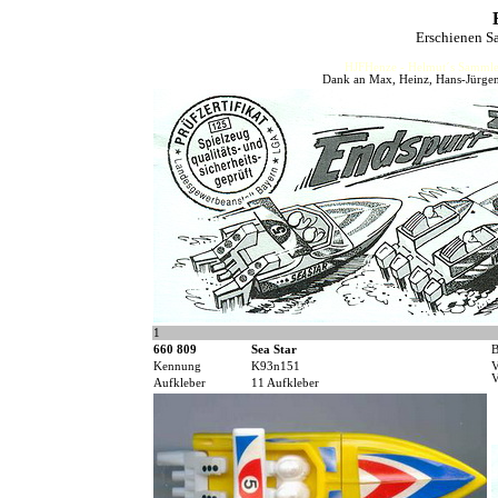
Erschienen S
HJFHenze - Helmut´s Sammler
Dank an Max, Heinz, Hans-Jürgen 
1
660 809
Sea Star
B
Kennung
K93n151
V
V
Aufkleber
11 Aufkleber