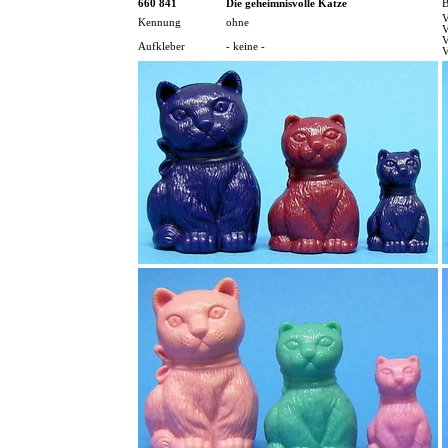
660 841
Die geheimnisvolle Katze
B
V
Kennung
ohne
V
V
Aufkleber
- keine -
V