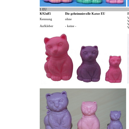
1 EU
K92n85
Die geheimnisvolle Katze EU
B
V
Kennung
ohne
V
V
Aufkleber
- keine -
V