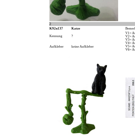
2
K92n137
Katze
Bemer
V1= As
Kennung
?
V2= As
V3= As
V4= As
V5= As
Aufkleber
keine Aufkleber
V6= As