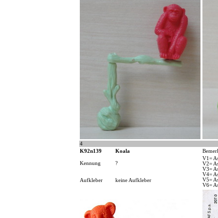
4
K92n139
Koala
Bemer
V1= As
Kennung
?
V2= As
V3= As
V4= As
V5= As
Aufkleber
keine Aufkleber
V6= As