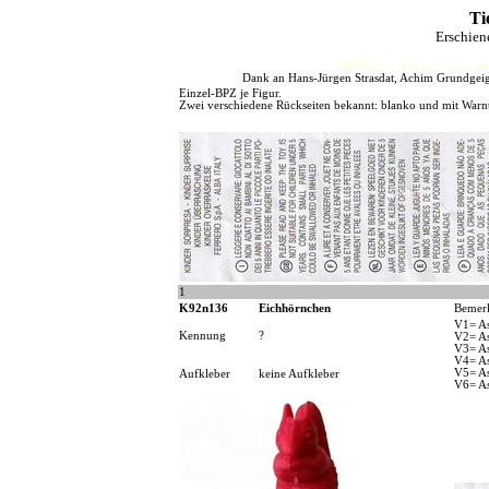
Ti
Erschien
HJFHenze - Helmut´s Sammler
Dank an Hans-Jürgen Strasdat, Achim Grundgeig
Einzel-BPZ je Figur.
Zwei verschiedene Rückseiten bekannt: blanko und mit Warn
1
K92n136
Eichhörnchen
Bemer
V1= As
Kennung
?
V2= As
V3= As
V4= As
V5= As
Aufkleber
keine Aufkleber
V6= As