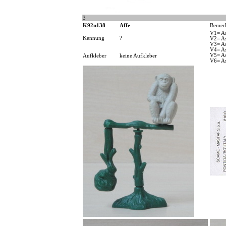
3
K92n138
Affe
Bemer
V1= As
Kennung
?
V2= As
V3= As
V4= As
V5= As
Aufkleber
keine Aufkleber
V6= As