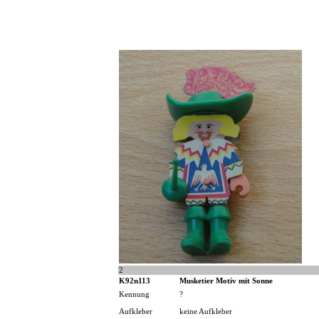
2
K92n113
Musketier Motiv mit Sonne
Kennung
?
Aufkleber
keine Aufkleber