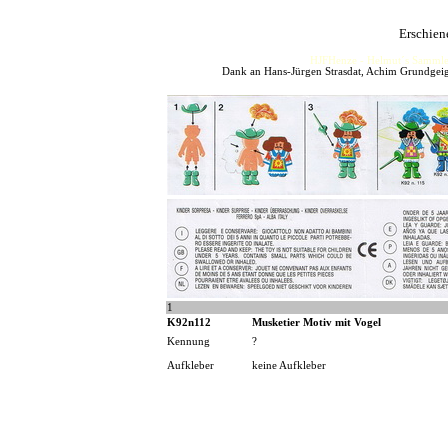
Erschien
HJFHenze - Helmut´s Sammler
Dank an Hans-Jürgen Strasdat, Achim Grundgeig
1
K92n112
Musketier Motiv mit Vogel
Kennung
?
Aufkleber
keine Aufkleber