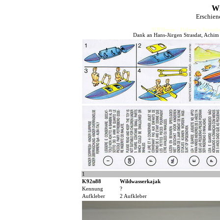
Wi
Erschien
HJFHenze - Helmut´s Sammler
Dank an Hans-Jürgen Strasdat, Achim
1
K92n88
Wildwasserkajak
Kennung
?
Aufkleber
2 Aufkleber