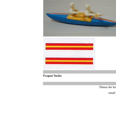
Fragen/ Suche:
Datum der let
email