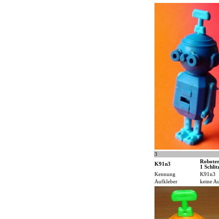
3
Roboter
K91n3
1 Schlit
Kennung
K91n3
Aufkleber
keine Au