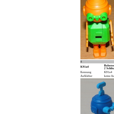
4
Roboter
K91n4
2 Schlit
Kennung
K91n4
Aufkleber
keine Au