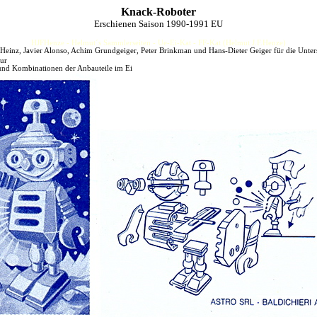
Knack-Roboter
Erschienen Saison 1990-1991 EU
HJFHenze - Helmut´s Sammlerseiten - Ue-Ei-Kat - FF-Kat (Helmut J.F.Henze)
Heinz, Javier Alonso, Achim Grundgeiger, Peter Brinkman und Hans-Dieter Geiger für die Unter
ur
und Kombinationen der Anbauteile im Ei