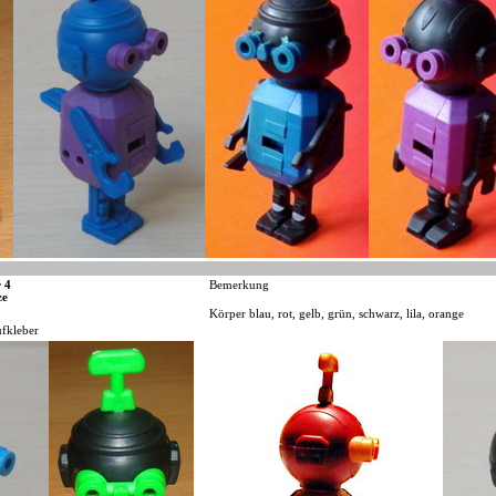
 4
Bemerkung
ze
Körper blau, rot, gelb, grün, schwarz, lila, orange
fkleber