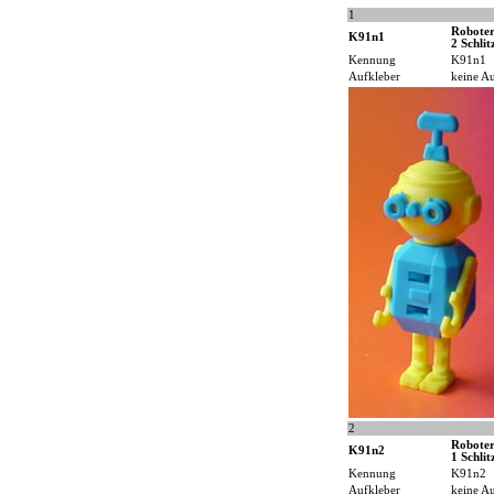
1
Roboter
K91n1
2 Schlit
Kennung
K91n1
Aufkleber
keine Au
2
Roboter
K91n2
1 Schlit
Kennung
K91n2
Aufkleber
keine Au