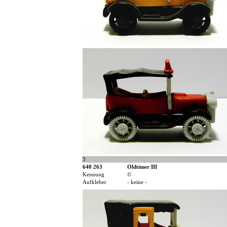
3
640 263
Oldtimer III
Kennung
©
Aufkleber
- keine -