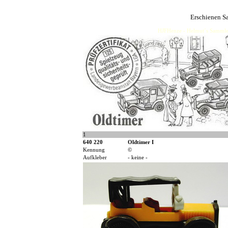
Erschienen S
HJFHenze - Helmut´s Sammler
1
640 220
Oldtimer I
Kennung
©
Aufkleber
- keine -