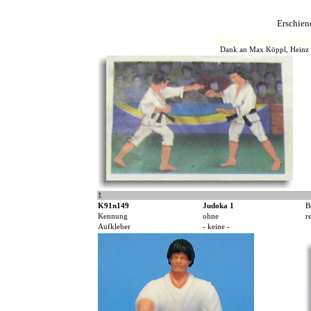
Erschien
HJFHenze - Helmut´s Sammler
Dank an Max Köppl, Heinz K
1
K91n149
Judoka 1
B
Kennung
ohne
r
Aufkleber
- keine -