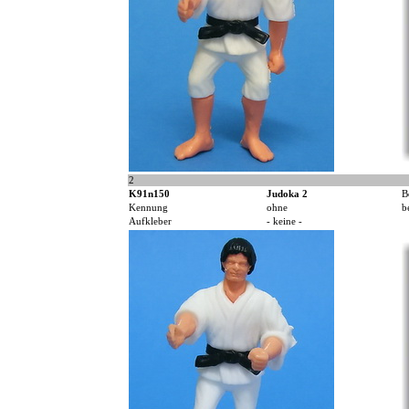
2
K91n150
Judoka 2
B
Kennung
ohne
b
Aufkleber
- keine -