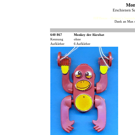
Mon
Erschienen S
HJFHenze - Helmut´s Sammler
Dank an Max u
640 867
Monkey der Akrobat
Kennung
ohne
Aufkleber
6 Aufkleber