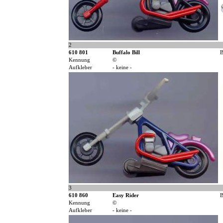
2
610 801
Buffalo Bill
B
Kennung
©
Aufkleber
- keine -
3
610 860
Easy Rider
B
Kennung
©
Aufkleber
- keine -