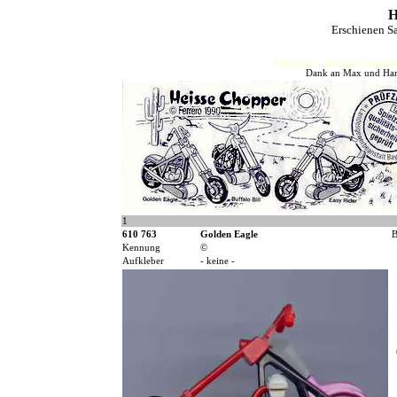
H
Erschienen S
HJFHenze - Helmut´s Sammler
Dank an Max und Hans
1
610 763
Golden Eagle
B
Kennung
©
Aufkleber
- keine -