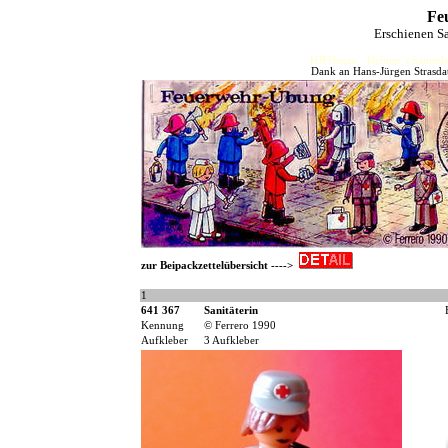
Fe
Erschienen S
HJFHenze - Helmut´s Sammler
Dank an Hans-Jürgen Strasdat
zur Beipackzettelübersicht ---->
1
641 367
Sanitäterin
Kennung
© Ferrero 1990
Aufkleber
3 Aufkleber