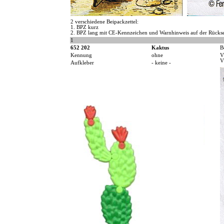
2 verschiedene Beipackzettel:
1. BPZ kurz
2. BPZ lang mit CE-Kennzeichen und Warnhinweis auf der Rückse
1
652 202
Kaktus
B
Kennung
ohne
V
V
Aufkleber
- keine -