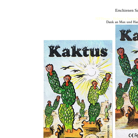
Erschienen S
HJFHenze - Helmut´s Sammler
Dank an Max und Hans