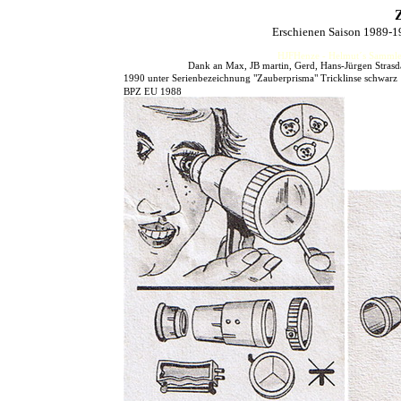
Erschienen Saison 1989-1
HJFHenze - Helmut´s Sammler
Dank an Max, JB martin, Gerd, Hans-Jürgen Strasd
1990 unter Serienbezeichnung "Zauberprisma" Tricklinse schwarz
BPZ EU 1988