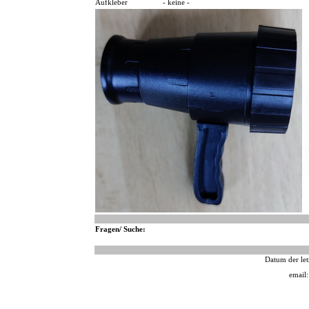
Aufkleber
- keine -
Fragen/ Suche:
Datum der let
email