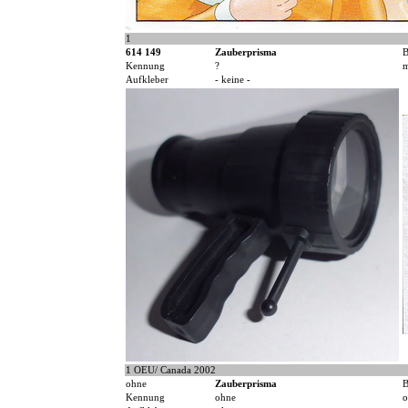
1
614 149
Zauberprisma
B
Kennung
?
m
Aufkleber
- keine -
1 OEU/ Canada 2002
ohne
Zauberprisma
B
Kennung
ohne
o