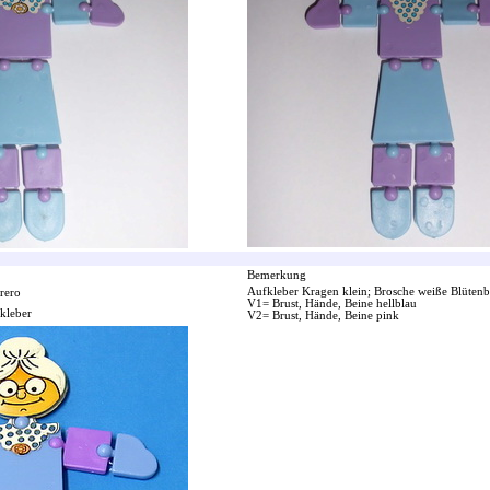
Bemerkung
Aufkleber Kragen klein; Brosche weiße Blütenbl
rero
V1= Brust, Hände, Beine hellblau
kleber
V2= Brust, Hände, Beine pink