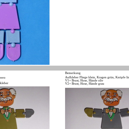
Bemerkung
Aufkleber Fliege klein, Kragen grün, Knöpfe li
rero
V1= Brust, Hose, Hände oliv
kleber
V2= Brust, Hose, Hände grau