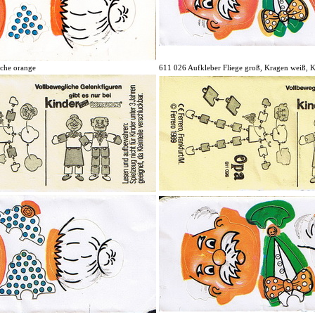
che orange
611 026 Aufkleber Fliege groß, Kragen weiß, K