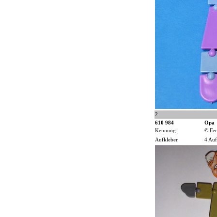
2
610 984
Opa
Kennung
© Fer
Aufkleber
4 Auf