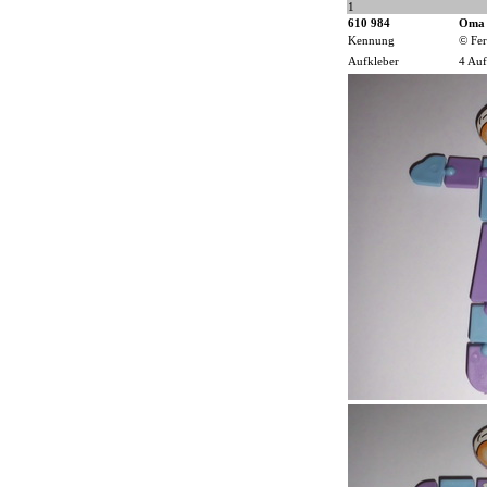
1
610 984
Oma
Kennung
© Fer
Aufkleber
4 Auf