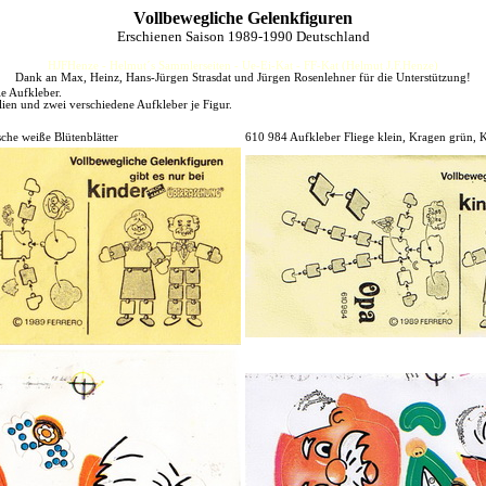
Vollbewegliche Gelenkfiguren
Erschienen Saison 1989-1990 Deutschland
HJFHenze - Helmut´s Sammlerseiten - Ue-Ei-Kat - FF-Kat (Helmut J.F.Henze)
Dank an Max, Heinz, Hans-Jürgen Strasdat und Jürgen Rosenlehner für die Unterstützung!
ie Aufkleber.
lien und zwei verschiedene Aufkleber je Figur.
che weiße Blütenblätter
610 984 Aufkleber Fliege klein, Kragen grün, 