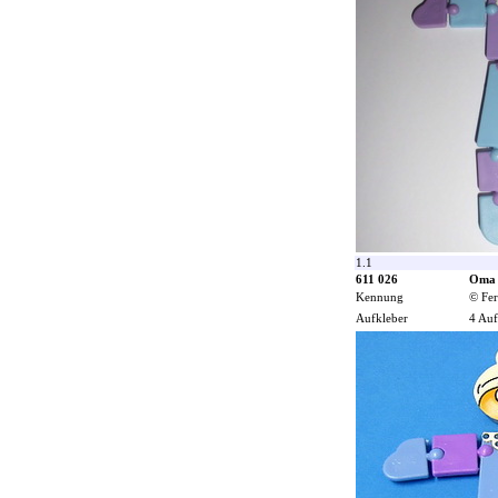
1.1
611 026
Oma
Kennung
© Fer
Aufkleber
4 Auf