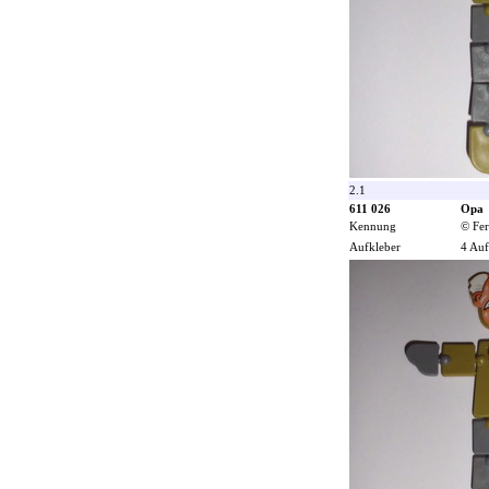
2.1
611 026
Opa
Kennung
© Fer
Aufkleber
4 Auf