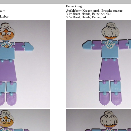
Bemerkung
Aufkleber= Kragen groß, Brosche orange
rero
V1= Brust, Hände, Beine hellblau
kleber
V2= Brust, Hände, Beine pink